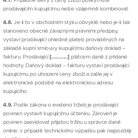
4.7.
Případné slevy z ceny zboží poskytnuté
prodávajícím kupujícímu nelze vzájemně kombinovat.
4.8.
Je-li to v obchodním styku obvyklé nebo je-li tak
stanoveno obecně závaznými právními předpisy,
vystaví prodávající ohledně plateb prováděných na
základě kupní smlouvy kupujícímu daňový doklad –
fakturu. Prodávající
[………..]
plátcem daně z přidané
hodnoty. Daňový doklad – fakturu vystaví prodávající
kupujícímu po uhrazení ceny zboží a zašle jej v
elektronické podobě na elektronickou adresu
kupujícího.
4.9.
Podle zákona o evidenci tržeb je prodávající
povinen vystavit kupujícímu účtenku. Zároveň je
povinen zaevidovat přijatou tržbu u správce daně
online; v případě technického výpadku pak nejpozději