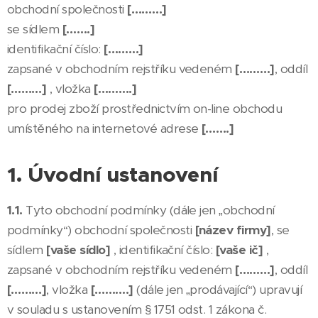
obchodní společnosti
[………]
se sídlem
[…….]
identifikační číslo:
[………]
zapsané v obchodním rejstříku vedeném
[………]
, oddíl
[………]
, vložka
[……….]
pro prodej zboží prostřednictvím on-line obchodu
umístěného na internetové adrese
[…….]
1. Úvodní ustanovení
1.1.
Tyto obchodní podmínky (dále jen „obchodní
podmínky“) obchodní společnosti
[název firmy]
, se
sídlem
[vaše sídlo]
, identifikační číslo:
[vaše ič]
,
zapsané v obchodním rejstříku vedeném
[………]
, oddíl
[………]
, vložka
[……….]
(dále jen „prodávající“) upravují
v souladu s ustanovením § 1751 odst. 1 zákona č.