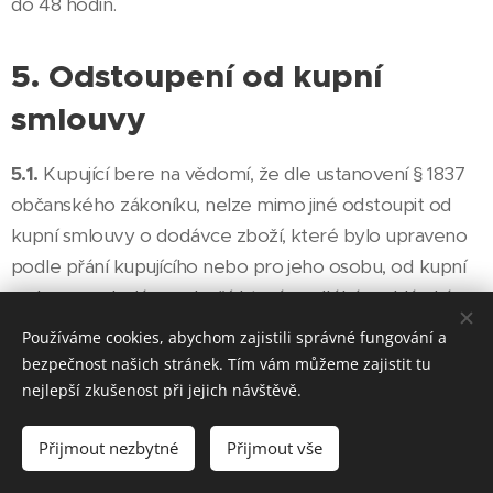
do 48 hodin.
5. Odstoupení od kupní
smlouvy
5.1.
Kupující bere na vědomí, že dle ustanovení § 1837
občanského zákoníku, nelze mimo jiné odstoupit od
kupní smlouvy o dodávce zboží, které bylo upraveno
podle přání kupujícího nebo pro jeho osobu, od kupní
smlouvy o dodávce zboží, které podléhá rychlé zkáze,
jakož i zboží, které bylo po dodání nenávratně smíseno
Používáme cookies, abychom zajistili správné fungování a
s jiným zbožím, od kupní smlouvy o dodávce zboží v
bezpečnost našich stránek. Tím vám můžeme zajistit tu
uzavřeném obalu, které spotřebitel z obalu vyňal a z
nejlepší zkušenost při jejich návštěvě.
hygienických důvodů jej není možné vrátit a od kupní
Přijmout nezbytné
Přijmout vše
smlouvy o dodávce zvukové nebo obrazové nahrávky
nebo počítačového programu, pokud porušil jejich