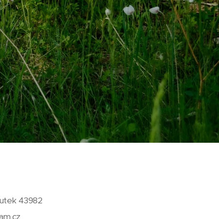
outek 43982
am.cz