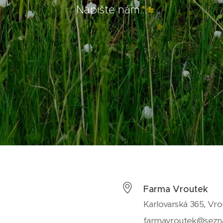
Napište nám...
Farma Vroutek
Karlovarská 365, Vr
farmavroutek@sezn